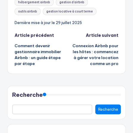
hébergement airbnb
gestion d'airbnb
clés:
outils airbnb
gestion locative à court terme
Dernière mise à jour le 29 juillet 2025
Navigation
Article précédent
Article suivant
Comment devenir
Connexion Airbnb pour
des
gestionnaire immobilier
les hôtes : commencez
Airbnb : un guide étape
à gérer votre location
articles
par étape
comme un pro
Recherche
Recherche