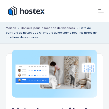
Accéder
au
H
Mettez
contenu
votre
o
Maison
Conseils pour la location de vacances
Liste de
location
contrôle de nettoyage Airbnb : le guide ultime pour les hôtes de
s
de
locations de vacances
vacances
t
en
e
pilotage
x
automatique
avec
l'IA