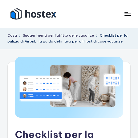
Vai
al
O
Metti
contenuto
il
s
Casa
Suggerimenti per l'affitto delle vacanze
Checklist per la
tuo
pulizia di Airbnb: la guida definitiva per gli host di case vacanze
p
affitto
per
it
le
e
vacanze
in
modalità
pilota
automatico
con
l'intelligenza
artificiale
Checklist per la