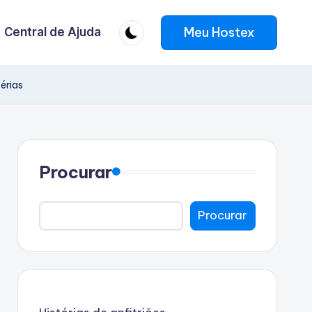
Meu Hostex
Central de Ajuda
férias
Procurar
Procurar