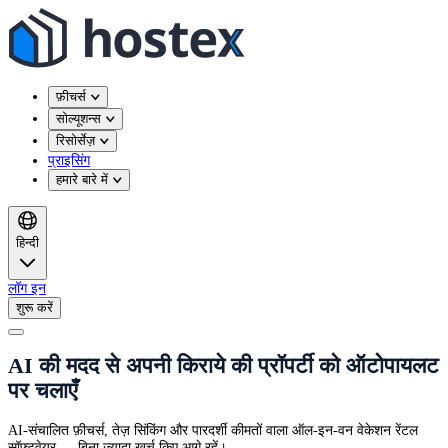
फ़ीचर्स
सोल्यूशन्स
रिसोर्सेज़
प्राइसिंग
हमारे बारे में
हिन्दी
लॉग इन
शुरू करें
AI की मदद से अपनी किराये की प्रॉपर्टी को ऑटोपायलट
पर चलाएँ
AI-संचालित फ़ीचर्स, तेज़ सिंकिंग और पारदर्शी कीमतों वाला ऑल-इन-वन वेकेशन रेंटल
सॉफ़्टवेयर — बिना ज़्यादा खर्च किए आगे रहें।