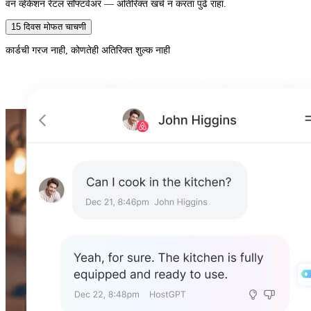
वन व्हेकेशन रेंटल सॉफ्टवेअर — अतिरिक्त खर्च न करता पुढे राहा.
15 दिवस मोफत चाचणी
कार्डची गरज नाही, कोणतेही अतिरिक्त शुल्क नाही