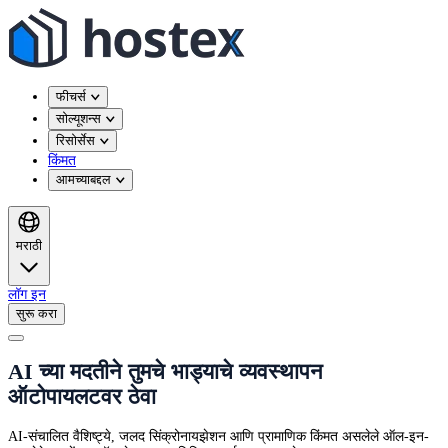
फीचर्स
सोल्यूशन्स
रिसोर्सेस
किंमत
आमच्याबद्दल
मराठी
लॉग इन
सुरू करा
AI च्या मदतीने तुमचे भाड्याचे व्यवस्थापन
ऑटोपायलटवर ठेवा
AI-संचालित वैशिष्ट्ये, जलद सिंक्रोनायझेशन आणि प्रामाणिक किंमत असलेले ऑल-इन-