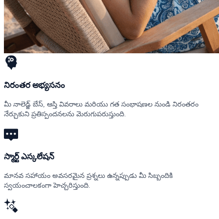
నిరంతర అభ్యసనం
మీ నాలెడ్జ్ బేస్, ఆస్తి వివరాలు మరియు గత సంభాషణల నుండి నిరంతరం
నేర్చుకుని ప్రతిస్పందనలను మెరుగుపరుస్తుంది.
స్మార్ట్ ఎస్కలేషన్
మానవ సహాయం అవసరమైన ప్రశ్నలు ఉన్నప్పుడు మీ సిబ్బందికి
స్వయంచాలకంగా హెచ్చరిస్తుంది.