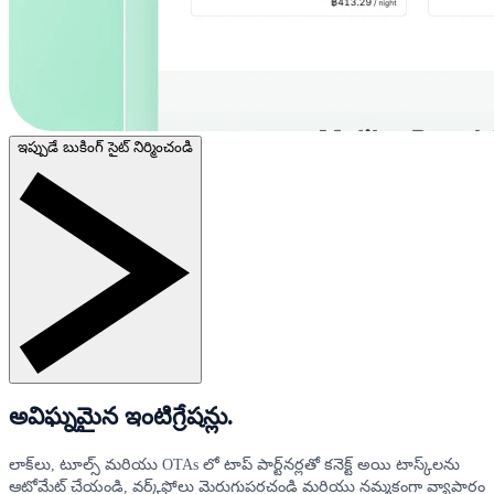
ఇప్పుడే బుకింగ్ సైట్ నిర్మించండి
అవిఘ్నమైన ఇంటిగ్రేషన్లు.
లాక్‌లు, టూల్స్ మరియు OTAs లో టాప్ పార్ట్‌నర్లతో కనెక్ట్ అయి టాస్క్‌లను
ఆటోమేట్ చేయండి, వర్క్‌ఫ్లోలు మెరుగుపరచండి మరియు నమ్మకంగా వ్యాపారం