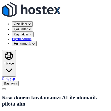
Özellikler
Çözümler
Kaynaklar
Fiyatlandırma
Hakkımızda
Türkçe
Giriş yap
Başlayın
Kısa dönem kiralamanızı AI ile otomatik
pilota alın