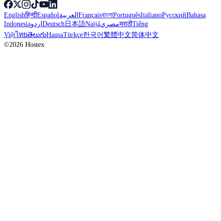
English
हिन्दी
Español
العربية
Français
বাংলা
Português
Italiano
Русский
Bahasa
Indonesia
اردو
Deutsch
日本語
Naijá
مصري
मराठी
Tiếng
Việt
ไทย
తెలుగు
Hausa
Türkçe
한국어
繁體中文
简体中文
©2026 Hostex