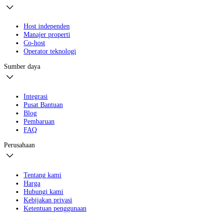
Host independen
Manajer properti
Co-host
Operator teknologi
Sumber daya
Integrasi
Pusat Bantuan
Blog
Pembaruan
FAQ
Perusahaan
Tentang kami
Harga
Hubungi kami
Kebijakan privasi
Ketentuan penggunaan