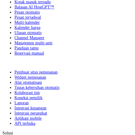
Kotak masuk terpadu
Balasan AI HostGPT™
Pesan otomatis
Pesan terjadwal
Multi-kalender
Kalender harga
Ulasan otomatis
Channel Manager
Manajemen multi-unit
Panduan tamu
Reservasi manual
Pembuat situs pemesanan
Widget pemesanan
Alat otomatisasi
Tugas kebersihan otomatis
Kolaborasi tim
Koneksi pemilik
Laporan
Integrasi keuangan
Integrasi perangkat
Aplikasi mobile
API terbuka
Solusi