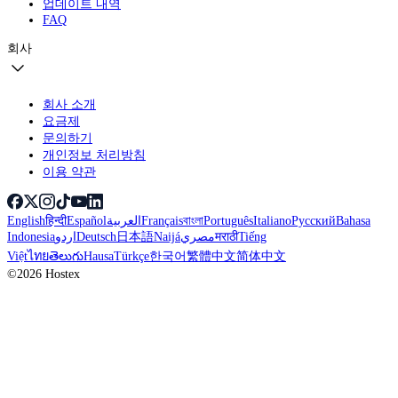
업데이트 내역
FAQ
회사
회사 소개
요금제
문의하기
개인정보 처리방침
이용 약관
English
हिन्दी
Español
العربية
Français
বাংলা
Português
Italiano
Русский
Bahasa
Indonesia
اردو
Deutsch
日本語
Naijá
مصري
मराठी
Tiếng
Việt
ไทย
తెలుగు
Hausa
Türkçe
한국어
繁體中文
简体中文
©2026 Hostex