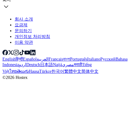
회사 소개
요금제
문의하기
개인정보 처리방침
이용 약관
English
हिन्दी
Español
العربية
Français
বাংলা
Português
Italiano
Русский
Bahasa
Indonesia
اردو
Deutsch
日本語
Naijá
مصري
मराठी
Tiếng
Việt
ไทย
తెలుగు
Hausa
Türkçe
한국어
繁體中文
简体中文
©2026 Hostex