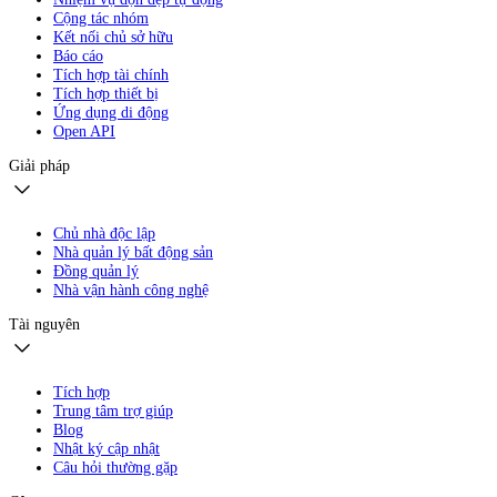
Cộng tác nhóm
Kết nối chủ sở hữu
Báo cáo
Tích hợp tài chính
Tích hợp thiết bị
Ứng dụng di động
Open API
Giải pháp
Chủ nhà độc lập
Nhà quản lý bất động sản
Đồng quản lý
Nhà vận hành công nghệ
Tài nguyên
Tích hợp
Trung tâm trợ giúp
Blog
Nhật ký cập nhật
Câu hỏi thường gặp