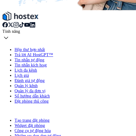
Tính năng
Hộp thư hợp nhất
Trả lời AI HostGPT™
Tin nhắn tự động
Tin nhắn kích hoạt
Lịch đa kênh
Lịch giá
Đánh giá tự động
Quản lý kênh
Quản lý đa đơn vị
Sổ hướng dẫn khách
Đặt phòng thủ công
Tạo trang đặt phòng
Widget đặt phòng
Công cụ tự động hóa
Nhiệm vụ dọn dẹp tự động