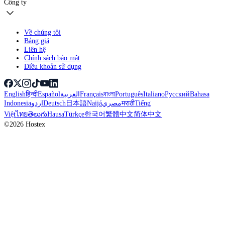
Công ty
Về chúng tôi
Bảng giá
Liên hệ
Chính sách bảo mật
Điều khoản sử dụng
English
हिन्दी
Español
العربية
Français
বাংলা
Português
Italiano
Русский
Bahasa
Indonesia
اردو
Deutsch
日本語
Naijá
مصري
मराठी
Tiếng
Việt
ไทย
తెలుగు
Hausa
Türkçe
한국어
繁體中文
简体中文
©2026 Hostex