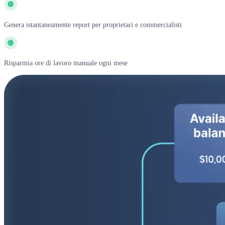
Genera istantaneamente report per proprietari e commercialisti
Risparmia ore di lavoro manuale ogni mese