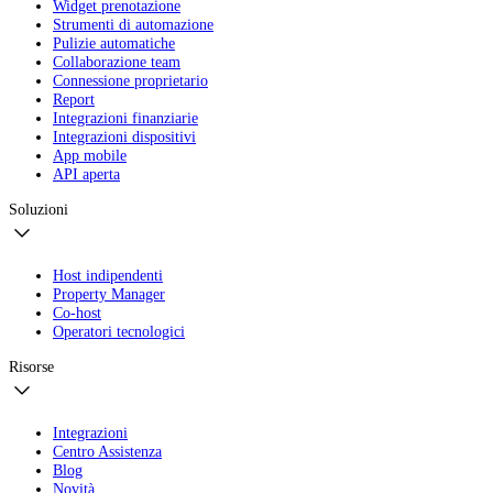
Widget prenotazione
Strumenti di automazione
Pulizie automatiche
Collaborazione team
Connessione proprietario
Report
Integrazioni finanziarie
Integrazioni dispositivi
App mobile
API aperta
Soluzioni
Host indipendenti
Property Manager
Co-host
Operatori tecnologici
Risorse
Integrazioni
Centro Assistenza
Blog
Novità