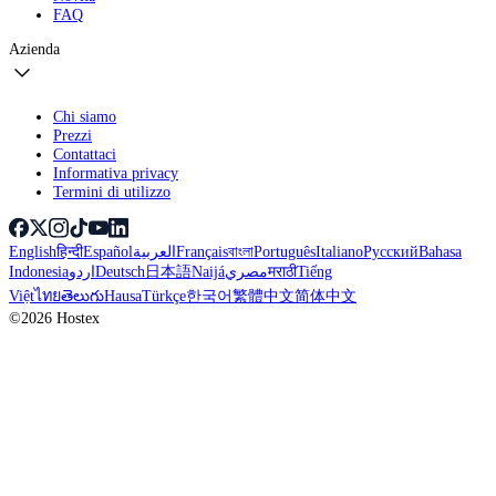
FAQ
Azienda
Chi siamo
Prezzi
Contattaci
Informativa privacy
Termini di utilizzo
English
हिन्दी
Español
العربية
Français
বাংলা
Português
Italiano
Русский
Bahasa
Indonesia
اردو
Deutsch
日本語
Naijá
مصري
मराठी
Tiếng
Việt
ไทย
తెలుగు
Hausa
Türkçe
한국어
繁體中文
简体中文
©2026 Hostex