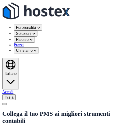
Funzionalità
Soluzioni
Risorse
Prezzi
Chi siamo
Italiano
Accedi
Inizia
Collega il tuo PMS ai migliori strumenti
contabili