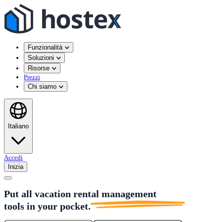
Funzionalità
Soluzioni
Risorse
Prezzi
Chi siamo
Italiano
Accedi
Inizia
Put all vacation rental management
tools in
your pocket.