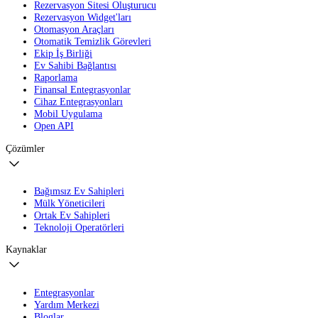
Rezervasyon Sitesi Oluşturucu
Rezervasyon Widget'ları
Otomasyon Araçları
Otomatik Temizlik Görevleri
Ekip İş Birliği
Ev Sahibi Bağlantısı
Raporlama
Finansal Entegrasyonlar
Cihaz Entegrasyonları
Mobil Uygulama
Open API
Çözümler
Bağımsız Ev Sahipleri
Mülk Yöneticileri
Ortak Ev Sahipleri
Teknoloji Operatörleri
Kaynaklar
Entegrasyonlar
Yardım Merkezi
Bloglar