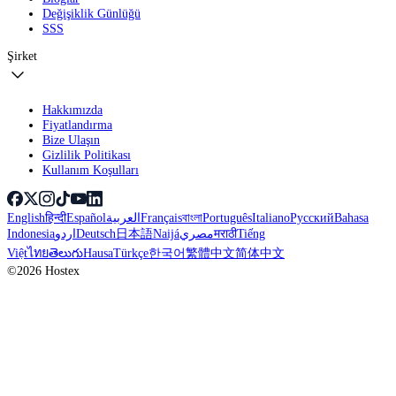
Değişiklik Günlüğü
SSS
Şirket
Hakkımızda
Fiyatlandırma
Bize Ulaşın
Gizlilik Politikası
Kullanım Koşulları
English
हिन्दी
Español
العربية
Français
বাংলা
Português
Italiano
Русский
Bahasa
Indonesia
اردو
Deutsch
日本語
Naijá
مصري
मराठी
Tiếng
Việt
ไทย
తెలుగు
Hausa
Türkçe
한국어
繁體中文
简体中文
©2026 Hostex