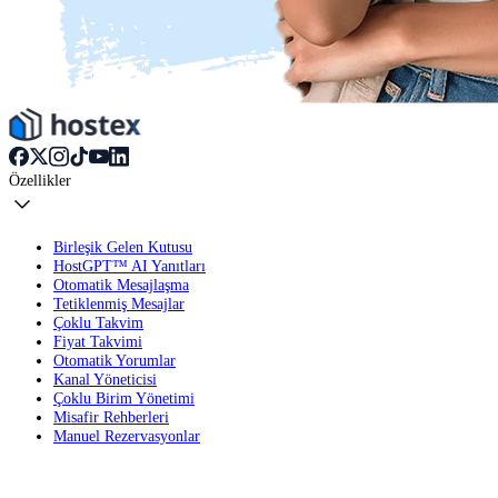
Özellikler
Birleşik Gelen Kutusu
HostGPT™ AI Yanıtları
Otomatik Mesajlaşma
Tetiklenmiş Mesajlar
Çoklu Takvim
Fiyat Takvimi
Otomatik Yorumlar
Kanal Yöneticisi
Çoklu Birim Yönetimi
Misafir Rehberleri
Manuel Rezervasyonlar