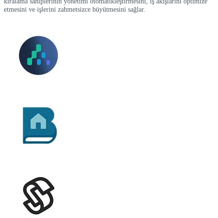
kiralama sahiplerinin yönetimi otomatikleştirmesini, iş akışlarını optimize
etmesini ve işlerini zahmetsizce büyütmesini sağlar.