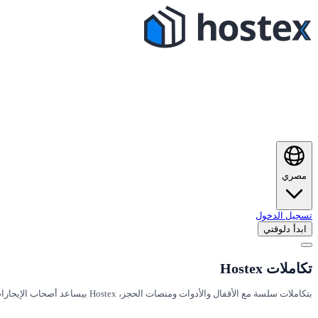
مصري
تسجيل الدخول
ابدأ دلوقتي
تكاملات Hostex
بتكاملات سلسة مع الأقفال والأدوات ومنصات الحجز، Hostex بيساعد أصحاب الإيجارات السياحية يعملوا كل حاجة أوتوماتيك ويحسّنوا شغلهم ويكبّروا بزنسهم من غير تعب.