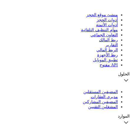
منشئ موقع الحجز
أدوات الحجز
أدوات الأتمتة
مهام التنظيف التلقائية
التعاون الجماعي
ربط المالك
التقارير
الربط المالي
ربط الأجهزة
تطبيق الموبايل
API مفتوح
الحلول
المضيفين المستقلين
مديري العقارات
المضيفين المشاركين
المشغلين التقنيين
الموارد