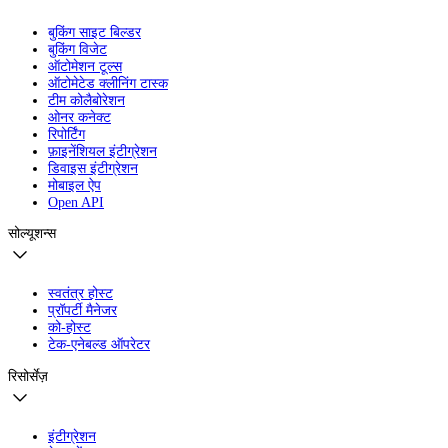
बुकिंग साइट बिल्डर
बुकिंग विजेट
ऑटोमेशन टूल्स
ऑटोमेटेड क्लीनिंग टास्क
टीम कोलैबोरेशन
ओनर कनेक्ट
रिपोर्टिंग
फ़ाइनेंशियल इंटीग्रेशन
डिवाइस इंटीग्रेशन
मोबाइल ऐप
Open API
सोल्यूशन्स
स्वतंत्र होस्ट
प्रॉपर्टी मैनेजर
को-होस्ट
टेक-एनेबल्ड ऑपरेटर
रिसोर्सेज़
इंटीग्रेशन