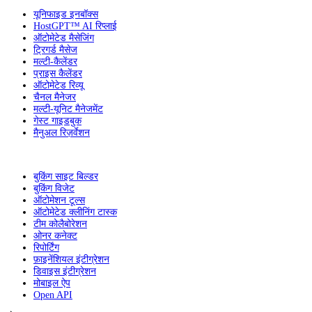
यूनिफाइड इनबॉक्स
HostGPT™ AI रिप्लाई
ऑटोमेटेड मैसेजिंग
ट्रिगर्ड मैसेज
मल्टी-कैलेंडर
प्राइस कैलेंडर
ऑटोमेटेड रिव्यू
चैनल मैनेजर
मल्टी-यूनिट मैनेजमेंट
गेस्ट गाइडबुक
मैनुअल रिज़र्वेशन
बुकिंग साइट बिल्डर
बुकिंग विजेट
ऑटोमेशन टूल्स
ऑटोमेटेड क्लीनिंग टास्क
टीम कोलैबोरेशन
ओनर कनेक्ट
रिपोर्टिंग
फ़ाइनेंशियल इंटीग्रेशन
डिवाइस इंटीग्रेशन
मोबाइल ऐप
Open API