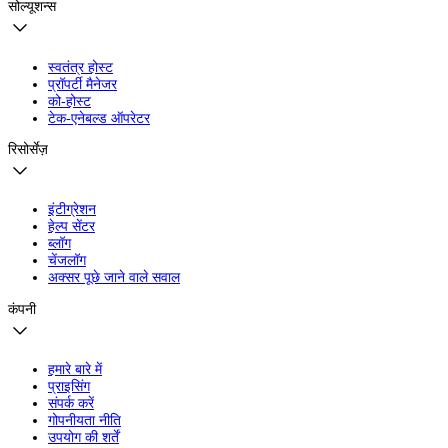
सोल्यूशन्स
स्वतंत्र होस्ट
प्रॉपर्टी मैनेजर
को-होस्ट
टेक-एनेबल्ड ऑपरेटर
रिसोर्सेज़
इंटीग्रेशन
हेल्प सेंटर
ब्लॉग
चेंजलॉग
अक्सर पूछे जाने वाले सवाल
कंपनी
हमारे बारे में
प्राइसिंग
संपर्क करें
गोपनीयता नीति
उपयोग की शर्तें