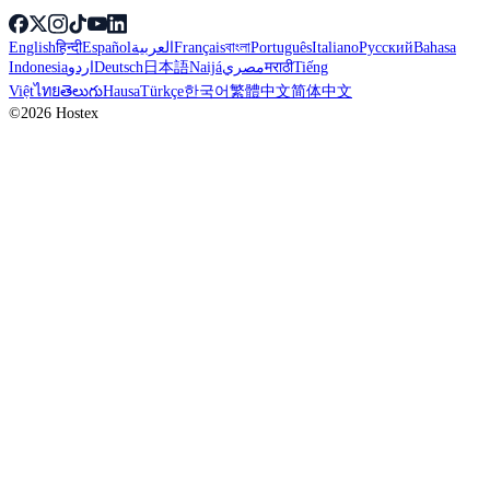
English
हिन्दी
Español
العربية
Français
বাংলা
Português
Italiano
Русский
Bahasa
Indonesia
اردو
Deutsch
日本語
Naijá
مصري
मराठी
Tiếng
Việt
ไทย
తెలుగు
Hausa
Türkçe
한국어
繁體中文
简体中文
©2026 Hostex