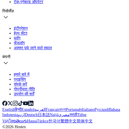
टेक-एनेबल्ड ऑपरेटर
रिसोर्सेज़
इंटीग्रेशन
हेल्प सेंटर
ब्लॉग
चेंजलॉग
अक्सर पूछे जाने वाले सवाल
कंपनी
हमारे बारे में
प्राइसिंग
संपर्क करें
गोपनीयता नीति
उपयोग की शर्तें
English
हिन्दी
Español
العربية
Français
বাংলা
Português
Italiano
Русский
Bahasa
Indonesia
اردو
Deutsch
日本語
Naijá
مصري
मराठी
Tiếng
Việt
ไทย
తెలుగు
Hausa
Türkçe
한국어
繁體中文
简体中文
©2026 Hostex