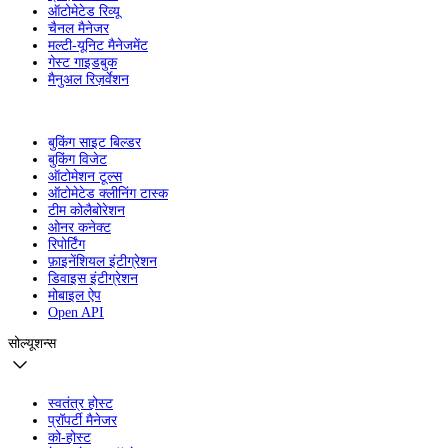
ऑटोमेटेड रिव्यू
चैनल मैनेजर
मल्टी-यूनिट मैनेजमेंट
गेस्ट गाइडबुक
मैनुअल रिज़र्वेशन
बुकिंग साइट बिल्डर
बुकिंग विजेट
ऑटोमेशन टूल्स
ऑटोमेटेड क्लीनिंग टास्क
टीम कोलैबोरेशन
ओनर कनेक्ट
रिपोर्टिंग
फ़ाइनेंशियल इंटीग्रेशन
डिवाइस इंटीग्रेशन
मोबाइल ऐप
Open API
सोल्यूशन्स
स्वतंत्र होस्ट
प्रॉपर्टी मैनेजर
को-होस्ट