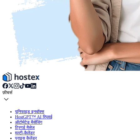
फ़ीचर्स
यूनिफाइड इनबॉक्स
HostGPT™ AI रिप्लाई
ऑटोमेटेड मैसेजिंग
ट्रिगर्ड मैसेज
मल्टी-कैलेंडर
प्राइस कैलेंडर