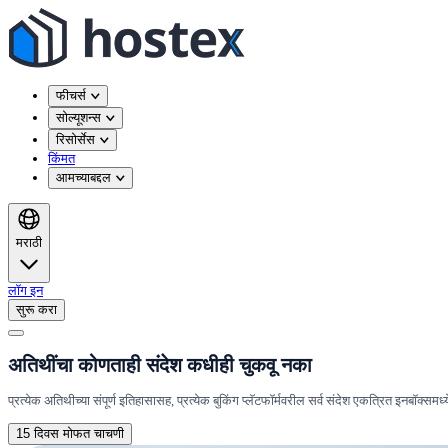
फीचर्स
सोल्यूशन्स
रिसोर्सेस
किंमत
आमच्याबद्दल
मराठी
लॉग इन
सुरू करा
अतिथींचा कोणताही संदेश कधीही चुकवू नका
प्रत्येक अतिथीच्या संपूर्ण इतिहासासह, प्रत्येक बुकिंग प्लॅटफॉर्मवरील सर्व संदेश एकत्रित इनबॉक्समध्
15 दिवस मोफत चाचणी