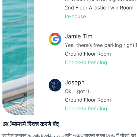
अॅप्समध्ये स्विच करणे बंद
एकत्रित इनबॉक्स Airbnb, Booking.com आणि VRBO सारख्या प्रमुख OTAs शी जोडतो, सर्व अत