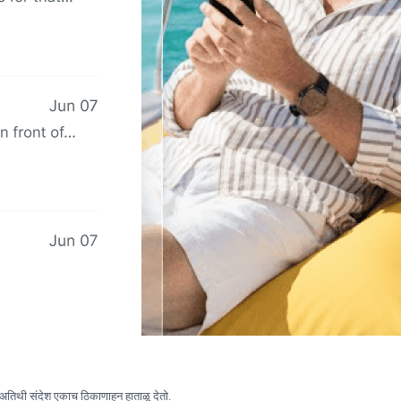
िथी संदेश एकाच ठिकाणाहून हाताळू देतो.