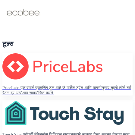
टूल्स
PriceLabs एक स्मार्ट प्राइसिंग टूल आहे जे मार्केट ट्रेंड आणि मागणीनुसार तुमचे शॉर्ट-टर्म
रेंटल दर आपोआप समायोजित करते.
Touch Stay प्रॉपर्टी मॅनेजर्सना डिजिटल गाइडबुकद्वारे उत्कृष्ट गेस्ट अनुभव देण्यात मदत