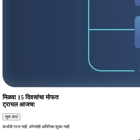
मिळवा
15 दिवसांचा
मोफत
ट्रायल आजच!
सुरू करा
कार्डची गरज नाही, कोणतेही अतिरिक्त शुल्क नाही