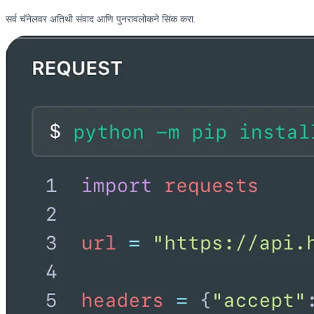
सर्व चॅनेलवर अतिथी संवाद आणि पुनरावलोकने सिंक करा.