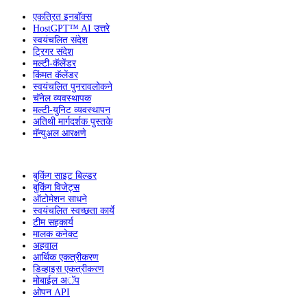
एकत्रित इनबॉक्स
HostGPT™ AI उत्तरे
स्वयंचलित संदेश
ट्रिगर संदेश
मल्टी-कॅलेंडर
किंमत कॅलेंडर
स्वयंचलित पुनरावलोकने
चॅनेल व्यवस्थापक
मल्टी-युनिट व्यवस्थापन
अतिथी मार्गदर्शक पुस्तके
मॅन्युअल आरक्षणे
बुकिंग साइट बिल्डर
बुकिंग विजेट्स
ऑटोमेशन साधने
स्वयंचलित स्वच्छता कार्ये
टीम सहकार्य
मालक कनेक्ट
अहवाल
आर्थिक एकत्रीकरण
डिव्हाइस एकत्रीकरण
मोबाईल अॅप
ओपन API