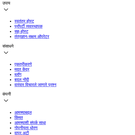
उपाय
स्वतंत्र होस्ट
प्रॉपर्टी व्यवस्थापक
सह-होस्ट
तंत्रज्ञान-सक्षम ऑपरेटर
संसाधने
एकत्रीकरणे
मदत केंद्र
ब्लॉग
बदल नोंदी
वारंवार विचारले जाणारे प्रश्न
कंपनी
आमच्याबद्दल
किंमत
आमच्याशी संपर्क साधा
गोपनीयता धोरण
वापर अटी