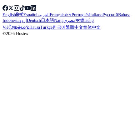
English
हिन्दी
Español
العربية
Français
বাংলা
Português
Italiano
Русский
Bahasa
Indonesia
اردو
Deutsch
日本語
Naijá
مصري
मराठी
Tiếng
Việt
ไทย
తెలుగు
Hausa
Türkçe
한국어
繁體中文
简体中文
©2026 Hostex