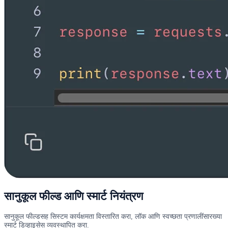
सानुकूल फील्ड आणि स्मार्ट नियंत्रण
सानुकूल फील्डसह सिस्टम कार्यक्षमता विस्तारित करा, लॉक आणि स्वच्छता प्रणालींसारख्या
स्मार्ट डिव्हाइसेस व्यवस्थापित करा.