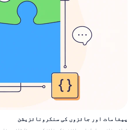
پیغامات اور جائزوں کی سنکرونائزیشن
تمام چینلز پر رابطے اور جائزے سنکرونائز کریں۔ ریئل ٹائم پیغاما