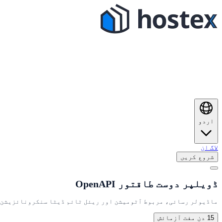
اردو
لاگ ان
شروع کریں
ڈویلپر دوست طاقتور OpenAPI
ماڈیولر رسائی، مربوط آٹومیشن اور ریئل ٹائم ڈیٹا سنکرونائزیشن س
15 دن مفت آزمائش