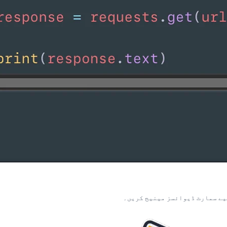
یے سمارٹ ڈیوائسز مینیج کریں۔