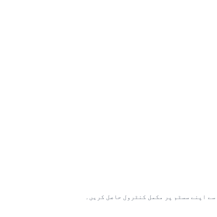
ے اپنے سسٹم پر مکمل کنٹرول حاصل کریں۔