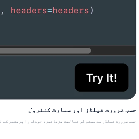
حسب ضرورت فیلڈز اور سمارٹ کنٹرول
حسب ضرورت فیلڈز سے سسٹم کی فعالیت بڑھائیں، خودکار آپریشنز کے ل