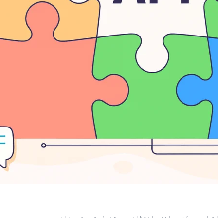
ت اور مرکزی جائزہ انتظام سے مشغولیت بہتر بنائیں۔