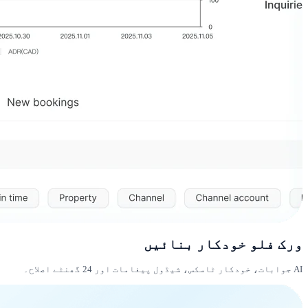
ورک فلو خودکار بنائیں
AI جوابات، خودکار ٹاسکس، شیڈول پیغامات اور 24 گھنٹے اصلاح۔