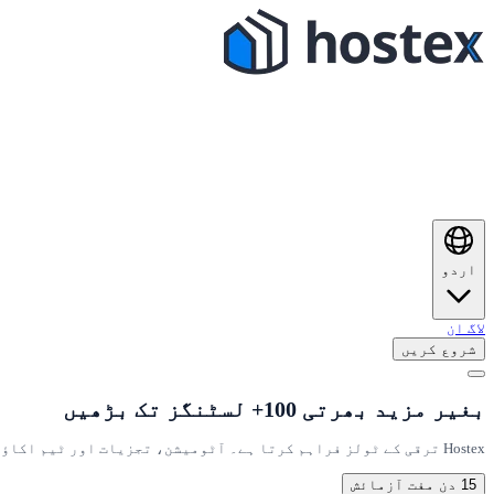
اردو
لاگ ان
شروع کریں
بغیر مزید بھرتی 100+ لسٹنگز تک بڑھیں
Hostex ترقی کے ٹولز فراہم کرتا ہے۔ آٹومیشن، تجزیات اور ٹیم اکاؤنٹس۔
15 دن مفت آزمائش