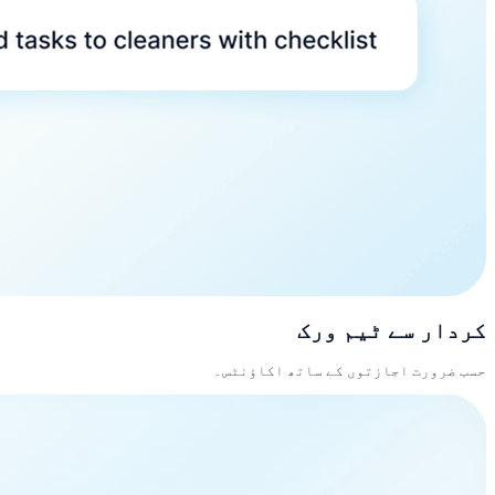
کردار سے ٹیم ورک
حسب ضرورت اجازتوں کے ساتھ اکاؤنٹس۔