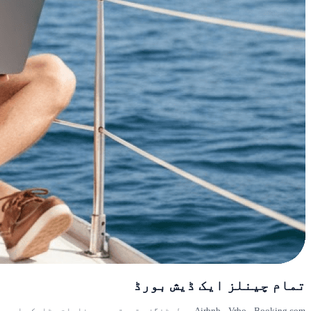
تمام چینلز ایک ڈیش بورڈ
Airbnb، Vrbo، Booking.com — لسٹنگز، قیمتیں، پیغامات، ٹاسکس اور جائزے۔