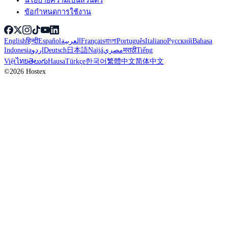
นโยบายความเป็นส่วนตัว
ข้อกำหนดการใช้งาน
English
हिन्दी
Español
العربية
Français
বাংলা
Português
Italiano
Русский
Bahasa
Indonesia
اردو
Deutsch
日本語
Naijá
مصري
मराठी
Tiếng
Việt
ไทย
తెలుగు
Hausa
Türkçe
한국어
繁體中文
简体中文
©2026 Hostex