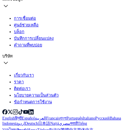
การเชื่อมต่อ
ศูนย์ช่วยเหลือ
บล็อก
บันทึกการเปลี่ยนแปลง
คำถามที่พบบ่อย
บริษัท
เกี่ยวกับเรา
ราคา
ติดต่อเรา
นโยบายความเป็นส่วนตัว
ข้อกำหนดการใช้งาน
English
हिन्दी
Español
العربية
Français
বাংলা
Português
Italiano
Русский
Bahasa
Indonesia
اردو
Deutsch
日本語
Naijá
مصري
मराठी
Tiếng
Việt
ไทย
తెలుగు
Hausa
Türkçe
한국어
繁體中文
简体中文