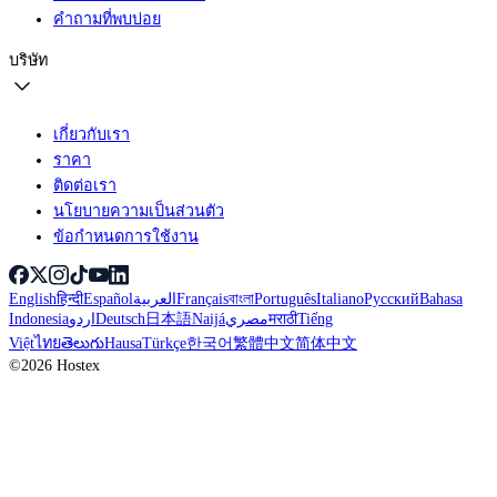
คำถามที่พบบ่อย
บริษัท
เกี่ยวกับเรา
ราคา
ติดต่อเรา
นโยบายความเป็นส่วนตัว
ข้อกำหนดการใช้งาน
English
हिन्दी
Español
العربية
Français
বাংলা
Português
Italiano
Русский
Bahasa
Indonesia
اردو
Deutsch
日本語
Naijá
مصري
मराठी
Tiếng
Việt
ไทย
తెలుగు
Hausa
Türkçe
한국어
繁體中文
简体中文
©2026 Hostex