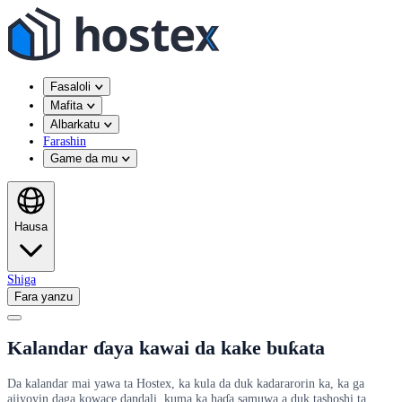
Fasaloli
Mafita
Albarkatu
Farashin
Game da mu
Hausa
Shiga
Fara yanzu
Kalandar ɗaya kawai da kake buƙata
Da kalandar mai yawa ta Hostex, ka kula da duk kadararorin ka, ka ga
ajiyoyin daga kowace dandali, kuma ka haɗa samuwa a duk tashoshi ta