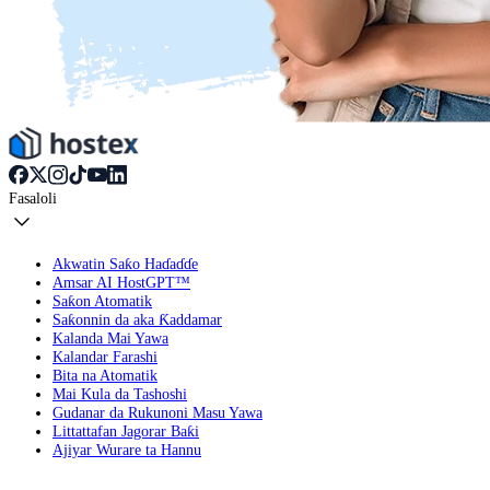
Fasaloli
Akwatin Saƙo Haɗaɗɗe
Amsar AI HostGPT™
Saƙon Atomatik
Saƙonnin da aka Ƙaddamar
Kalanda Mai Yawa
Kalandar Farashi
Bita na Atomatik
Mai Kula da Tashoshi
Gudanar da Rukunoni Masu Yawa
Littattafan Jagorar Baƙi
Ajiyar Wurare ta Hannu