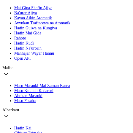
Mai Gina Shafin Ajiya
Na'urar Ajiya
Kayan Aikin Atomatik
Ayyukan Tsaftacewa na Atomatik
Haɗin Guiwa na Ƙungiya
Haɗin Mai Gida
Rahoto
Haɗin Kuɗi
Haɗin Na'urorin
Manhajar Wayar Hannu
Open API
Mafita
Masu Masauki Mai Zaman Kansa
Masu Kula da Kadarori
Abokan Masauki
Masu Fasaha
Albarkatu
Haɗin Kai
Cibiyar Taimako