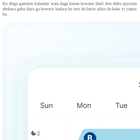
Ka shiga ganinon kalandar wata daga kusan kowane shafi don duba ajiyoyin
shekara gaba ɗaya ga kowace kadara ba tare da barin aikin da kake yi yanzu
ba.