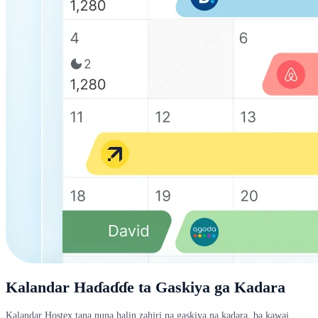
Kalandar Haɗaɗɗe ta Gaskiya ga Kadara
Kalandar Hostex tana nuna halin zahiri na gaskiya na kadara, ba kawai