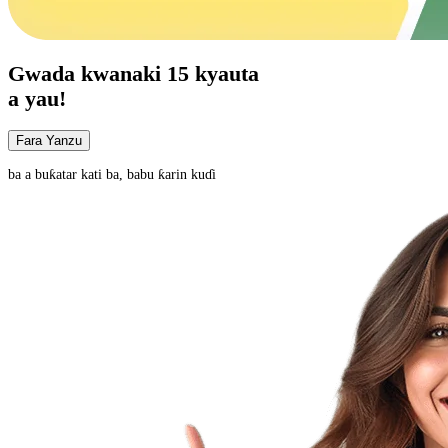
Gwada
kwanaki 15
kyauta
a yau!
Fara Yanzu
ba a buƙatar kati ba, babu ƙarin kuɗi