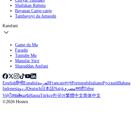
Shafukan Rubutu
Bayanan Canje-canje
Tambayoyi da Amsoshi
Kamfani
Game da Mu
Farashi
Tuntuɓe Mu
Manufar Sirri
Sharuɗɗan Amfani
English
हिन्दी
Español
العربية
Français
বাংলা
Português
Italiano
Русский
Bahasa
Indonesia
اردو
Deutsch
日本語
Naijá
مصري
मराठी
Tiếng
Việt
ไทย
తెలుగు
Hausa
Türkçe
한국어
繁體中文
简体中文
©2026 Hostex