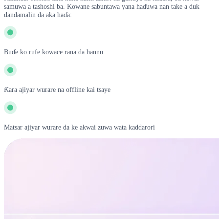
samuwa a tashoshi ba. Kowane sabuntawa yana haɗuwa nan take a duk
dandamalin da aka haɗa:
Buɗe ko rufe kowace rana da hannu
Ƙara ajiyar wurare na offline kai tsaye
Matsar ajiyar wurare da ke akwai zuwa wata kaddarori