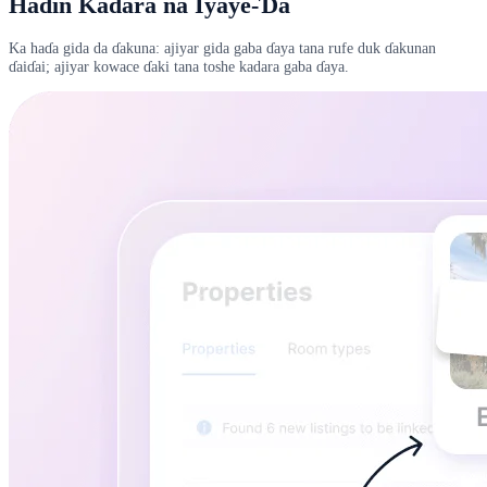
Haɗin Kadara na Iyaye-Ɗa
Ka haɗa gida da ɗakuna: ajiyar gida gaba ɗaya tana rufe duk ɗakunan
ɗaiɗai; ajiyar kowace ɗaki tana toshe kadara gaba ɗaya.