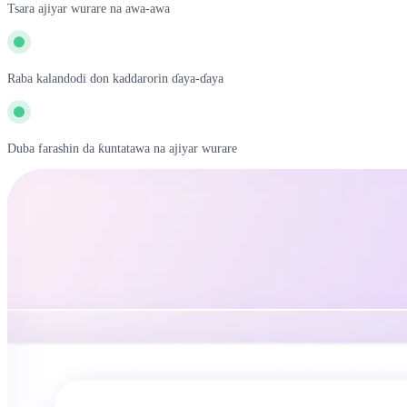
Tsara ajiyar wurare na awa-awa
Raba kalandodi don kaddarorin ɗaya-ɗaya
Duba farashin da ƙuntatawa na ajiyar wurare