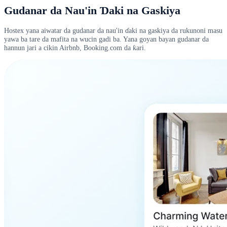
Gudanar da Nau'in Ɗaki na Gaskiya
Hostex yana aiwatar da gudanar da nau'in ɗaki na gaskiya da rukunoni masu
yawa ba tare da mafita na wucin gadi ba. Yana goyan bayan gudanar da
hannun jari a cikin Airbnb, Booking.com da ƙari.