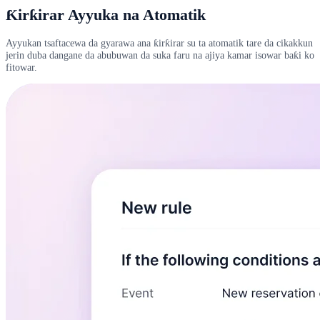
Ƙirƙirar Ayyuka na Atomatik
Ayyukan tsaftacewa da gyarawa ana ƙirƙirar su ta atomatik tare da cikakkun
jerin duba dangane da abubuwan da suka faru na ajiya kamar isowar baƙi ko
fitowar.