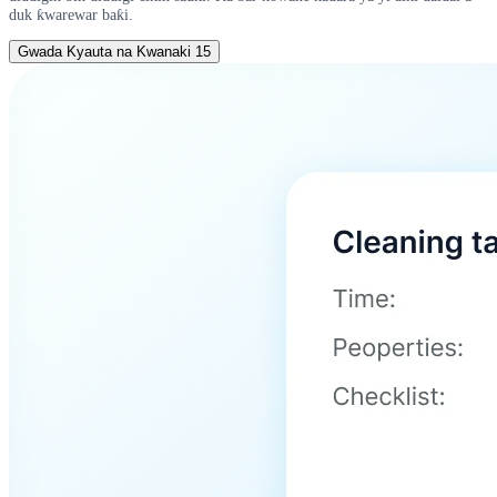
duk ƙwarewar baƙi.
Gwada Kyauta na Kwanaki 15