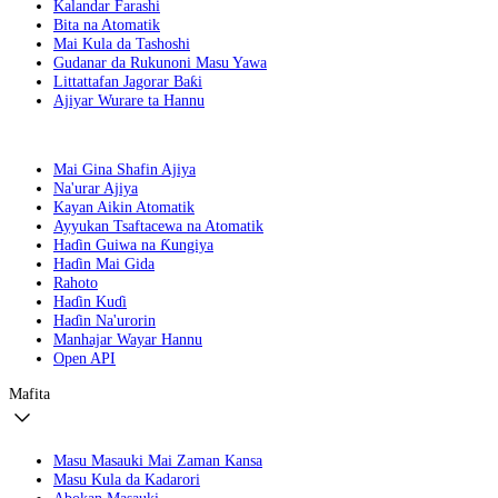
Kalandar Farashi
Bita na Atomatik
Mai Kula da Tashoshi
Gudanar da Rukunoni Masu Yawa
Littattafan Jagorar Baƙi
Ajiyar Wurare ta Hannu
Mai Gina Shafin Ajiya
Na'urar Ajiya
Kayan Aikin Atomatik
Ayyukan Tsaftacewa na Atomatik
Haɗin Guiwa na Ƙungiya
Haɗin Mai Gida
Rahoto
Haɗin Kuɗi
Haɗin Na'urorin
Manhajar Wayar Hannu
Open API
Mafita
Masu Masauki Mai Zaman Kansa
Masu Kula da Kadarori