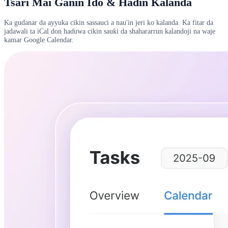
Tsari Mai Ganin Ido & Haɗin Kalanda
Ka gudanar da ayyuka cikin sassauci a nau'in jeri ko kalanda. Ka fitar da
jadawali ta iCal don haɗuwa cikin sauƙi da shahararrun kalandoji na waje
kamar Google Calendar.