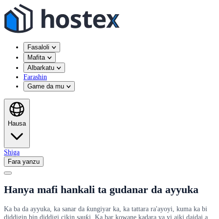
Fasaloli
Mafita
Albarkatu
Farashin
Game da mu
Hausa
Shiga
Fara yanzu
Hanya mafi hankali ta gudanar da ayyuka
Ka ba da ayyuka, ka sanar da ƙungiyar ka, ka tattara ra'ayoyi, kuma ka bi
diddigin bin diddigi cikin sauƙi. Ka bar kowane kadara ya yi aiki daidai a