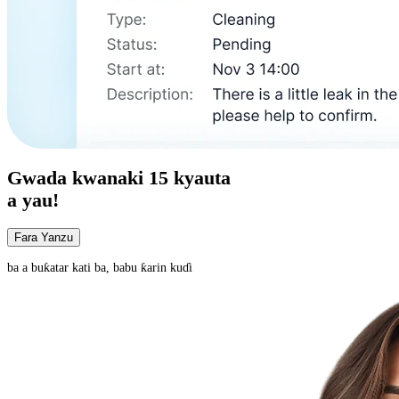
Gwada
kwanaki 15
kyauta
a yau!
Fara Yanzu
ba a buƙatar kati ba, babu ƙarin kuɗi