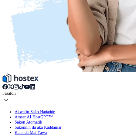
Fasaloli
Akwatin Saƙo Haɗaɗɗe
Amsar AI HostGPT™
Saƙon Atomatik
Saƙonnin da aka Ƙaddamar
Kalanda Mai Yawa