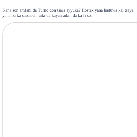
Kana son amfani da Turno don tsara ayyuka? Hostex yana haɗuwa kai tsaye,
yana ba ka sassaucin aiki da kayan aikin da ka fi so.