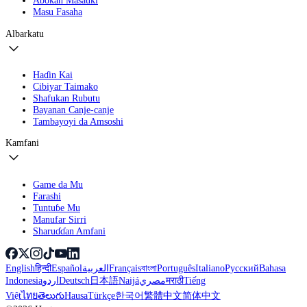
Abokan Masauki
Masu Fasaha
Albarkatu
Haɗin Kai
Cibiyar Taimako
Shafukan Rubutu
Bayanan Canje-canje
Tambayoyi da Amsoshi
Kamfani
Game da Mu
Farashi
Tuntuɓe Mu
Manufar Sirri
Sharuɗɗan Amfani
English
हिन्दी
Español
العربية
Français
বাংলা
Português
Italiano
Русский
Bahasa
Indonesia
اردو
Deutsch
日本語
Naijá
مصري
मराठी
Tiếng
Việt
ไทย
తెలుగు
Hausa
Türkçe
한국어
繁體中文
简体中文