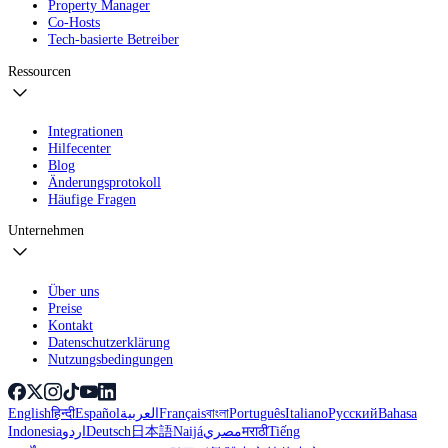
Property Manager
Co-Hosts
Tech-basierte Betreiber
Ressourcen
Integrationen
Hilfecenter
Blog
Änderungsprotokoll
Häufige Fragen
Unternehmen
Über uns
Preise
Kontakt
Datenschutzerklärung
Nutzungsbedingungen
English
हिन्दी
Español
العربية
Français
বাংলা
Português
Italiano
Русский
Bahasa
Indonesia
اردو
Deutsch
日本語
Naijá
مصري
मराठी
Tiếng