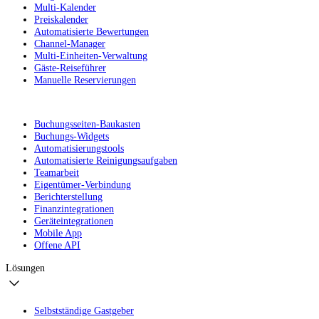
Multi-Kalender
Preiskalender
Automatisierte Bewertungen
Channel-Manager
Multi-Einheiten-Verwaltung
Gäste-Reiseführer
Manuelle Reservierungen
Buchungsseiten-Baukasten
Buchungs-Widgets
Automatisierungstools
Automatisierte Reinigungsaufgaben
Teamarbeit
Eigentümer-Verbindung
Berichterstellung
Finanzintegrationen
Geräteintegrationen
Mobile App
Offene API
Lösungen
Selbstständige Gastgeber