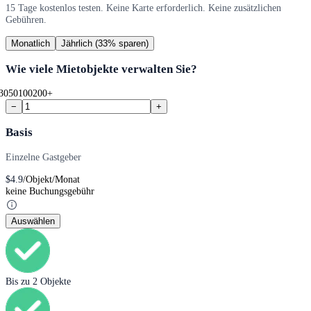
15 Tage kostenlos testen. Keine Karte erforderlich. Keine zusätzlichen
Gebühren.
Monatlich
Jährlich
(33% sparen)
Wie viele Mietobjekte verwalten Sie?
30
50
100
200+
−
+
Basis
Einzelne Gastgeber
$
4.9
/Objekt/Monat
keine Buchungsgebühr
Auswählen
Bis zu 2 Objekte