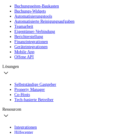
Buchungsseiten-Baukasten
Buchungs-Widgets
Automatisierungstools
Automatisierte Reinigungsaufgaben
Teamarbeit
Eigentümer-Verbindung
Berichterstellung
Finanzintegrationen
Geräteintegrationen
Mobile App
Offene API
Lösungen
Selbstständige Gastgeber
Property Manager
Co-Hosts
Tech-basierte Betreiber
Ressourcen
Integrationen
Hilfecenter