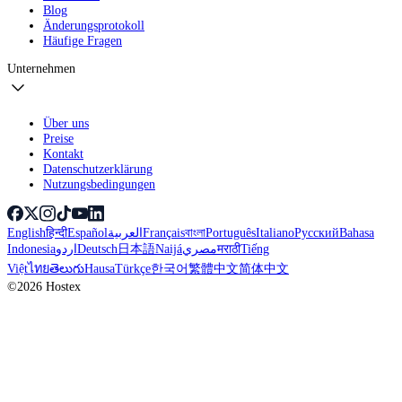
Blog
Änderungsprotokoll
Häufige Fragen
Unternehmen
Über uns
Preise
Kontakt
Datenschutzerklärung
Nutzungsbedingungen
English
हिन्दी
Español
العربية
Français
বাংলা
Português
Italiano
Русский
Bahasa
Indonesia
اردو
Deutsch
日本語
Naijá
مصري
मराठी
Tiếng
Việt
ไทย
తెలుగు
Hausa
Türkçe
한국어
繁體中文
简体中文
©2026 Hostex