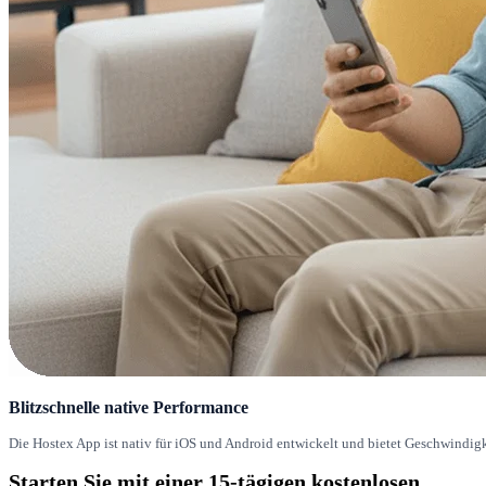
Blitzschnelle native Performance
Die Hostex App ist nativ für iOS und Android entwickelt und bietet Geschwindigke
Starten Sie mit einer
15-tägigen
kostenlosen