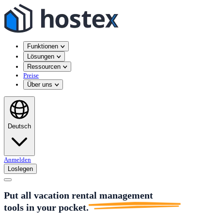
Funktionen
Lösungen
Ressourcen
Preise
Über uns
Deutsch
Anmelden
Loslegen
Put all vacation rental management
tools in
your pocket.