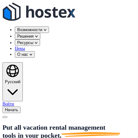
Возможности
Решения
Ресурсы
Цены
О нас
Русский
Войти
Начать
Put all vacation rental management
tools in
your pocket.