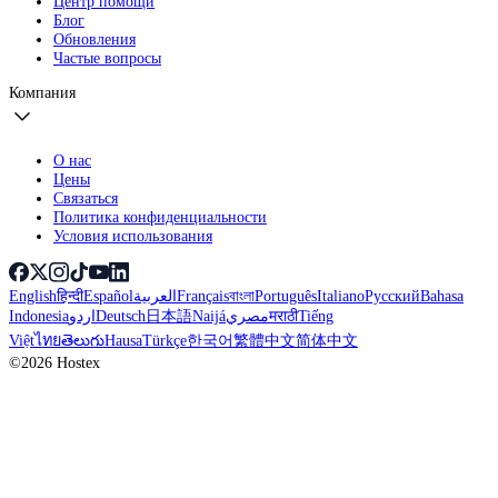
Центр помощи
Блог
Обновления
Частые вопросы
Компания
О нас
Цены
Связаться
Политика конфиденциальности
Условия использования
English
हिन्दी
Español
العربية
Français
বাংলা
Português
Italiano
Русский
Bahasa
Indonesia
اردو
Deutsch
日本語
Naijá
مصري
मराठी
Tiếng
Việt
ไทย
తెలుగు
Hausa
Türkçe
한국어
繁體中文
简体中文
©2026 Hostex