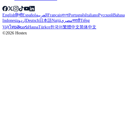
English
हिन्दी
Español
العربية
Français
বাংলা
Português
Italiano
Русский
Bahasa
Indonesia
اردو
Deutsch
日本語
Naijá
مصري
मराठी
Tiếng
Việt
ไทย
తెలుగు
Hausa
Türkçe
한국어
繁體中文
简体中文
©2026 Hostex