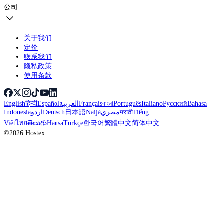
公司
关于我们
定价
联系我们
隐私政策
使用条款
English
हिन्दी
Español
العربية
Français
বাংলা
Português
Italiano
Русский
Bahasa
Indonesia
اردو
Deutsch
日本語
Naijá
مصري
मराठी
Tiếng
Việt
ไทย
తెలుగు
Hausa
Türkçe
한국어
繁體中文
简体中文
©2026 Hostex