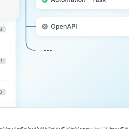
్‌లు బహుళ క్లయింట్‌లలో అన్నింటినీ కవర్ చేయడంలో సహాయపడతాయి. HostGPT సకాలంలో 