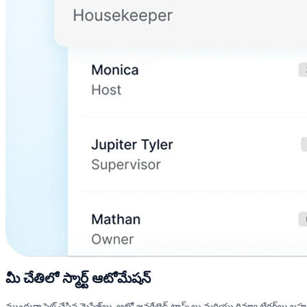
మీ చేతిలో స్మార్ట్ ఆటోమేషన్
ముందుగా సెట్ చేసిన మెసేజ్‌లు, ఆటో-జనరేటెడ్ టాస్క్‌లు మరియు రివ్యూ ట్రిగ్గర