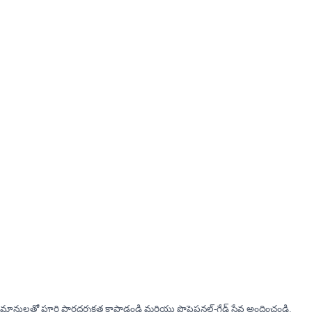
ానులతో పూర్తి పారదర్శకత కాపాడండి మరియు ప్రొఫెషనల్-గ్రేడ్ సేవ అందించండి.