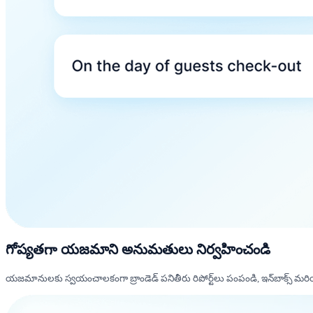
గోప్యతగా యజమాని అనుమతులు నిర్వహించండి
యజమానులకు స్వయంచాలకంగా బ్రాండెడ్ పనితీరు రిపోర్ట్‌లు పంపండి, ఇన్‌బాక్స్ మరియు 