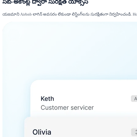
సబ్-అకౌంట్ల ద్వారా సురక్షిత యాక్సెస్
యజమాని Airbnb లాగిన్ అవసరం లేకుండా లిస్టింగ్‌లను సురక్షితంగా నిర్వహించండి. Host