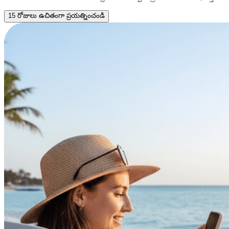
15 రోజులు ఉచితంగా ప్రయత్నించండి