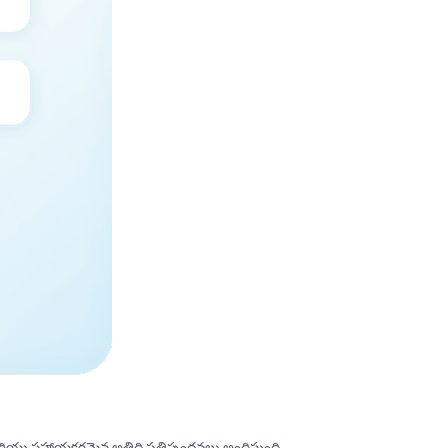
మరియు సహాయకరమైన అతిథి ప్రతిస్పందనలు అందిస్తుంది.