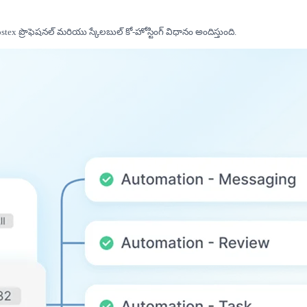
ex ప్రొఫెషనల్ మరియు స్కేలబుల్ కో-హోస్టింగ్ విధానం అందిస్తుంది.