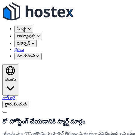
ఫీచర్లు
సొల్యూషన్లు
రిసోర్సెస్
ధరలు
మా గురించి
తెలుగు
లాగ్ ఇన్
ప్రారంభించండి
కో-హోస్టింగ్ చేయడానికి స్మార్ట్ మార్గం
యజమానుల OTA అకౌంట్‌లకు యాక్సెస్ లేకుండా స్వతంత్రంగా పని చేయండి, ఆస్తి యజమ