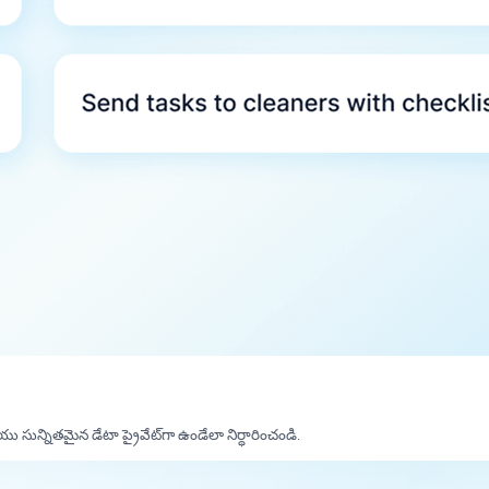
సున్నితమైన డేటా ప్రైవేట్‌గా ఉండేలా నిర్ధారించండి.