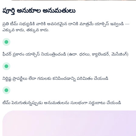
పూర్తి అనుకూల అనుమతులు
ప్రతి టీమ్ సభ్యుడికి వారికి అవసరమైన దానికి మాత్రమే యాక్సెస్ ఇవ్వండి —
ఎక్కువ కాదు, తక్కువ కాదు.
ఫీచర్ ప్రకారం యాక్సెస్ నియంత్రించండి (ఉదా. ధరలు, క్యాలెండర్, మెసేజింగ్)
నిర్దిష్ట ప్రాపర్టీలు లేదా గదులకు కనిపించడాన్ని పరిమితం చేయండి
టీమ్ పెరుగుతున్నప్పుడు అనుమతులను సులభంగా సర్దుబాటు చేయండి