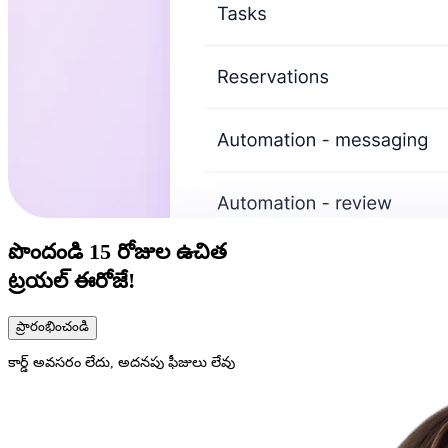
పొందండి
15 రోజుల
ఉచిత
ట్రయల్ ఈరోజే!
ప్రారంభించండి
కార్డ్ అవసరం లేదు, అదనపు ఫీజులు లేవు