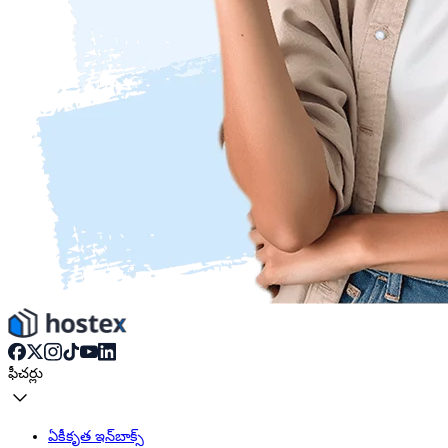
ఫీచర్లు
ఏకీకృత ఇన్‌బాక్స్