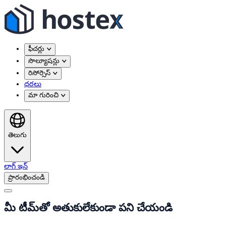
ఫీచర్లు
సొల్యూషన్లు
రిసోర్సెస్
ధరలు
మా గురించి
తెలుగు
లాగ్ ఇన్
ప్రారంభించండి
మీ టీమ్‌తో అతుకులేకుండా పని చేయండి