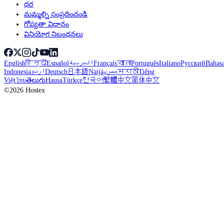
ధర
మమ్మల్ని సంప్రదించండి
గోప్యతా విధానం
వినియోగ నిబంధనలు
English
हिन्दी
Español
العربية
Français
বাংলা
Português
Italiano
Русский
Bahas
Indonesia
اردو
Deutsch
日本語
Naijá
مصري
मराठी
Tiếng
Việt
ไทย
తెలుగు
Hausa
Türkçe
한국어
繁體中文
简体中文
©2026 Hostex