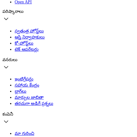
Open API
పరిష్కారాలు
స్వతంత్ర హోస్ట్‌లు
ఆస్తి నిర్వాహకులు
కో-హోస్ట్‌లు
టెక్ ఆపరేటర్లు
వనరులు
ఇంటిగ్రేషన్లు
సహాయ కేంద్రం
బ్లాగ్‌లు
మార్పుల జాబితా
తరచుగా అడిగే ప్రశ్నలు
కంపెనీ
మా గురించి