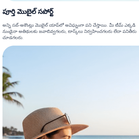
పూర్తి మొబైల్ సపోర్ట్
అన్ని సబ్-అకౌంట్లు మొబైల్ యాప్‌లో అవిఘ్నంగా పని చేస్తాయి. మీ టీమ్ ఎక్కడి
నుండైనా అతిథులకు జవాబివ్వగలరు, టాస్క్‌లు నిర్వహించగలరు లేదా పనితీరు
చూడగలరు.