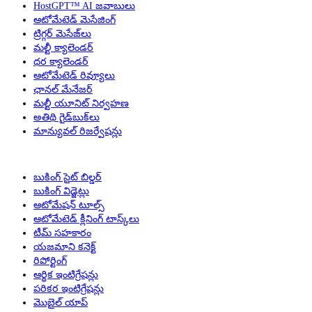
HostGPT™ AI జవాబులు
ఆటోమేటెడ్ మెసేజింగ్
ట్రిగ్గర్ మెసేజ్‌లు
మల్టీ క్యాలెండర్
ధర క్యాలెండర్
ఆటోమేటెడ్ రివ్యూలు
ఛానల్ మేనేజర్
మల్టీ యూనిట్ నిర్వహణ
అతిథి గైడ్‌బుక్‌లు
మాన్యువల్ రిజర్వేషన్లు
బుకింగ్ సైట్ బిల్డర్
బుకింగ్ విడ్జెట్లు
ఆటోమేషన్ టూల్స్
ఆటోమేటెడ్ క్లీనింగ్ టాస్క్‌లు
టీమ్ సహకారం
యజమాని కనెక్ట్
రిపోర్టింగ్
ఆర్థిక ఇంటిగ్రేషన్లు
పరికర ఇంటిగ్రేషన్లు
మొబైల్ యాప్