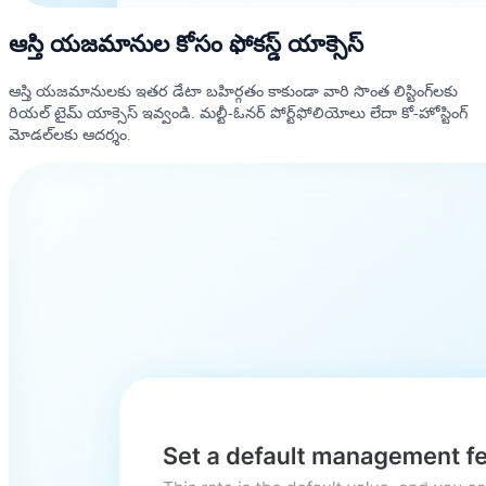
ఆస్తి యజమానుల కోసం ఫోకస్డ్ యాక్సెస్
ఆస్తి యజమానులకు ఇతర డేటా బహిర్గతం కాకుండా వారి సొంత లిస్టింగ్‌లకు
రియల్ టైమ్ యాక్సెస్ ఇవ్వండి. మల్టీ-ఓనర్ పోర్ట్‌ఫోలియోలు లేదా కో-హోస్టింగ్
మోడల్‌లకు ఆదర్శం.