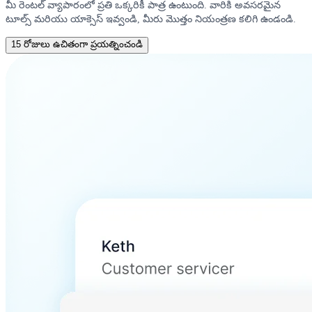
మీ రెంటల్ వ్యాపారంలో ప్రతి ఒక్కరికీ పాత్ర ఉంటుంది. వారికి అవసరమైన
టూల్స్ మరియు యాక్సెస్ ఇవ్వండి, మీరు మొత్తం నియంత్రణ కలిగి ఉండండి.
15 రోజులు ఉచితంగా ప్రయత్నించండి