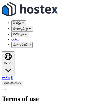
ఫీచర్లు
సొల్యూషన్లు
రిసోర్సెస్
ధరలు
మా గురించి
తెలుగు
లాగ్ ఇన్
ప్రారంభించండి
Terms of use