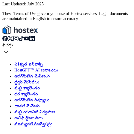
Last Updated: July 2025
These Terms of Use govern your use of Hostex services. Legal documents
are maintained in English to ensure accuracy.
ఫీచర్లు
ఏకీకృత ఇన్‌బాక్స్
HostGPT™ AI జవాబులు
ఆటోమేటెడ్ మెసేజింగ్
ట్రిగ్గర్ మెసేజ్‌లు
మల్టీ క్యాలెండర్
ధర క్యాలెండర్
ఆటోమేటెడ్ రివ్యూలు
ఛానల్ మేనేజర్
మల్టీ యూనిట్ నిర్వహణ
అతిథి గైడ్‌బుక్‌లు
మాన్యువల్ రిజర్వేషన్లు