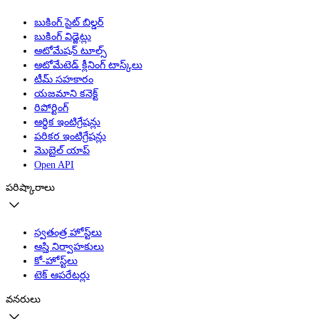
బుకింగ్ సైట్ బిల్డర్
బుకింగ్ విడ్జెట్లు
ఆటోమేషన్ టూల్స్
ఆటోమేటెడ్ క్లీనింగ్ టాస్క్‌లు
టీమ్ సహకారం
యజమాని కనెక్ట్
రిపోర్టింగ్
ఆర్థిక ఇంటిగ్రేషన్లు
పరికర ఇంటిగ్రేషన్లు
మొబైల్ యాప్
Open API
పరిష్కారాలు
స్వతంత్ర హోస్ట్‌లు
ఆస్తి నిర్వాహకులు
కో-హోస్ట్‌లు
టెక్ ఆపరేటర్లు
వనరులు