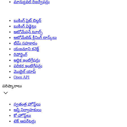
మాన్యువల్ రిజర్వేషన్లు
బుకింగ్ సైట్ బిల్డర్
బుకింగ్ విడ్జెట్లు
ఆటోమేషన్ టూల్స్
ఆటోమేటెడ్ క్లీనింగ్ టాస్క్‌లు
టీమ్ సహకారం
యజమాని కనెక్ట్
రిపోర్టింగ్
ఆర్థిక ఇంటిగ్రేషన్లు
పరికర ఇంటిగ్రేషన్లు
మొబైల్ యాప్
Open API
పరిష్కారాలు
స్వతంత్ర హోస్ట్‌లు
ఆస్తి నిర్వాహకులు
కో-హోస్ట్‌లు
టెక్ ఆపరేటర్లు