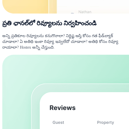
ప్రతి ఛానల్‌లో రివ్యూలను నిర్వహించండి
అన్ని ప్రతికూల రివ్యూలను కనుగొనాలా? నిర్దిష్ట ఆస్తి కోసం గత ఫీడ్‌బ్యాక్
చూడాలా? ఏ అతిథి ఇంకా రివ్యూ ఇవ్వలేదో చూడాలా? అతిథి కోసం రివ్యూ
రాయాలా? Hostex అన్నీ చేస్తుంది.