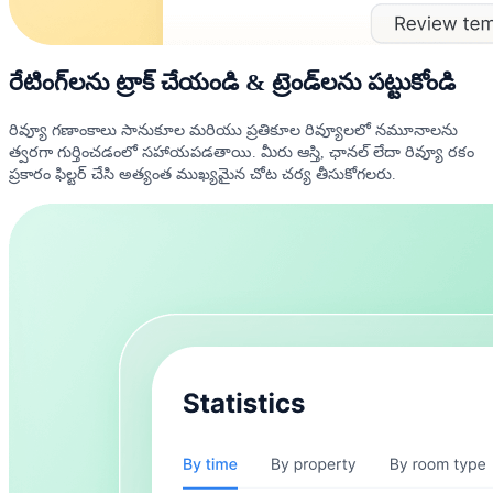
రేటింగ్‌లను ట్రాక్ చేయండి & ట్రెండ్‌లను పట్టుకోండి
రివ్యూ గణాంకాలు సానుకూల మరియు ప్రతికూల రివ్యూలలో నమూనాలను
త్వరగా గుర్తించడంలో సహాయపడతాయి. మీరు ఆస్తి, ఛానల్ లేదా రివ్యూ రకం
ప్రకారం ఫిల్టర్ చేసి అత్యంత ముఖ్యమైన చోట చర్య తీసుకోగలరు.