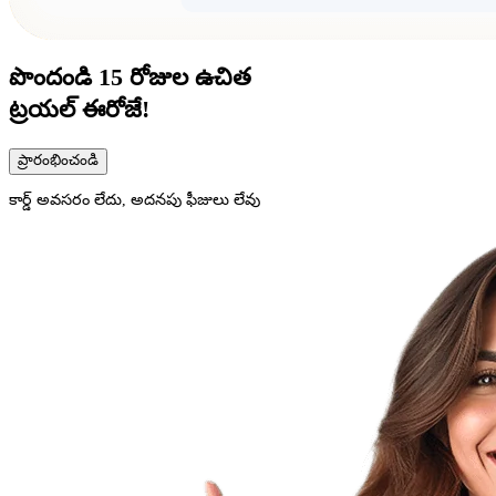
పొందండి
15 రోజుల
ఉచిత
ట్రయల్ ఈరోజే!
ప్రారంభించండి
కార్డ్ అవసరం లేదు, అదనపు ఫీజులు లేవు