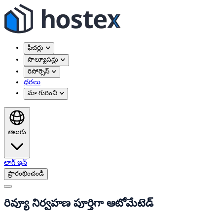
ఫీచర్లు
సొల్యూషన్లు
రిసోర్సెస్
ధరలు
మా గురించి
తెలుగు
లాగ్ ఇన్
ప్రారంభించండి
రివ్యూ నిర్వహణ పూర్తిగా ఆటోమేటెడ్