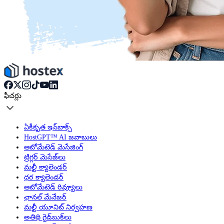
ఫీచర్లు
ఏకీకృత ఇన్‌బాక్స్
HostGPT™ AI జవాబులు
ఆటోమేటెడ్ మెసేజింగ్
ట్రిగ్గర్ మెసేజ్‌లు
మల్టీ క్యాలెండర్
ధర క్యాలెండర్
ఆటోమేటెడ్ రివ్యూలు
ఛానల్ మేనేజర్
మల్టీ యూనిట్ నిర్వహణ
అతిథి గైడ్‌బుక్‌లు