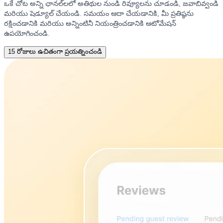
ఒకే చోట అన్ని ఛానల్‌లలో అతిథుల నుండి రివ్యూలను చూడండి, జవాబివ్వండి
మరియు షెడ్యూల్ చేయండి. సమయం ఆదా చేయడానికి, మీ ప్రతిష్ఠను
రక్షించడానికి మరియు అన్నింటినీ నియంత్రించడానికి ఆటోమేషన్
ఉపయోగించండి.
15 రోజులు ఉచితంగా ప్రయత్నించండి