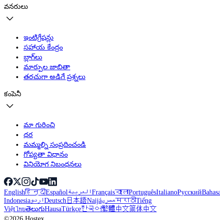
వనరులు
ఇంటిగ్రేషన్లు
సహాయ కేంద్రం
బ్లాగ్‌లు
మార్పుల జాబితా
తరచుగా అడిగే ప్రశ్నలు
కంపెనీ
మా గురించి
ధర
మమ్మల్ని సంప్రదించండి
గోప్యతా విధానం
వినియోగ నిబంధనలు
English
हिन्दी
Español
العربية
Français
বাংলা
Português
Italiano
Русский
Bahas
Indonesia
اردو
Deutsch
日本語
Naijá
مصري
मराठी
Tiếng
Việt
ไทย
తెలుగు
Hausa
Türkçe
한국어
繁體中文
简体中文
©2026 Hostex