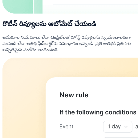
రొటీన్ రివ్యూలను ఆటోమేట్ చేయండి
అనుకూల నియమాలు లేదా టెంప్లేట్‌లతో హోస్ట్ రివ్యూలను స్వయంచాలకంగా
పంపండి లేదా అతిథి ఫీడ్‌బ్యాక్‌కు సమాధానం ఇవ్వండి. ప్రతి అతిథికి ప్రతిసారి
ఖచ్చితమైన సందేశం అందించండి.