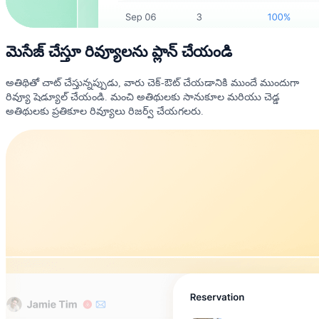
మెసేజ్ చేస్తూ రివ్యూలను ప్లాన్ చేయండి
అతిథితో చాట్ చేస్తున్నప్పుడు, వారు చెక్-ఔట్ చేయడానికి ముందే ముందుగా
రివ్యూ షెడ్యూల్ చేయండి. మంచి అతిథులకు సానుకూల మరియు చెడ్డ
అతిథులకు ప్రతికూల రివ్యూలు రిజర్వ్ చేయగలరు.