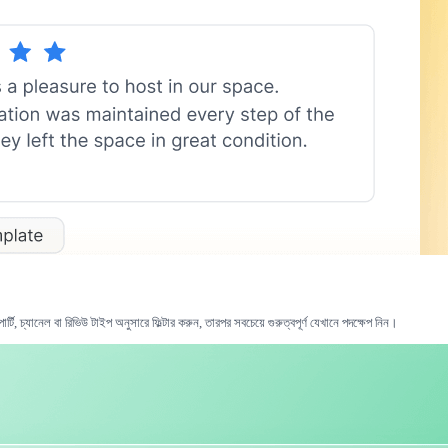
টি, চ্যানেল বা রিভিউ টাইপ অনুসারে ফিল্টার করুন, তারপর সবচেয়ে গুরুত্বপূর্ণ যেখানে পদক্ষেপ নিন।