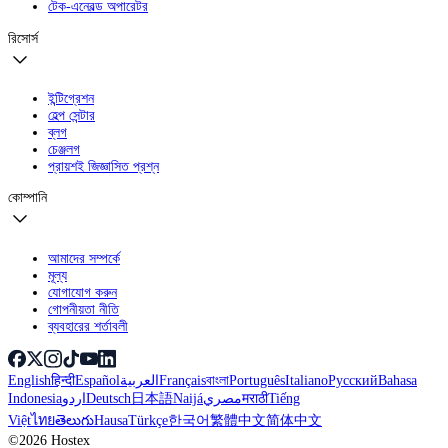
টেক-এনেবল্ড অপারেটর
রিসোর্স
ইন্টিগ্রেশন
হেল্প সেন্টার
ব্লগ
চেঞ্জলগ
প্রায়শই জিজ্ঞাসিত প্রশ্ন
কোম্পানি
আমাদের সম্পর্কে
মূল্য
যোগাযোগ করুন
গোপনীয়তা নীতি
ব্যবহারের শর্তাবলী
English
हिन्दी
Español
العربية
Français
বাংলা
Português
Italiano
Русский
Bahasa
Indonesia
اردو
Deutsch
日本語
Naijá
مصري
मराठी
Tiếng
Việt
ไทย
తెలుగు
Hausa
Türkçe
한국어
繁體中文
简体中文
©2026 Hostex