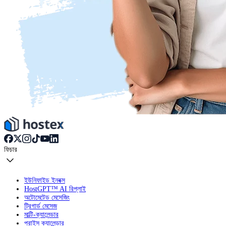
ফিচার
ইউনিফাইড ইনবক্স
HostGPT™ AI রিপ্লাই
অটোমেটেড মেসেজিং
ট্রিগার্ড মেসেজ
মাল্টি-ক্যালেন্ডার
প্রাইস ক্যালেন্ডার