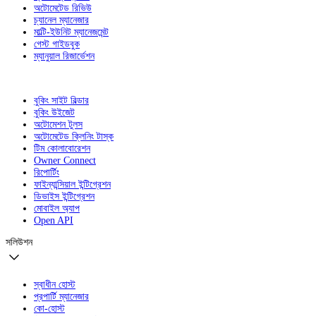
অটোমেটেড রিভিউ
চ্যানেল ম্যানেজার
মাল্টি-ইউনিট ম্যানেজমেন্ট
গেস্ট গাইডবুক
ম্যানুয়াল রিজার্ভেশন
বুকিং সাইট বিল্ডার
বুকিং উইজেট
অটোমেশন টুলস
অটোমেটেড ক্লিনিং টাস্ক
টিম কোলাবোরেশন
Owner Connect
রিপোর্টিং
ফাইন্যান্সিয়াল ইন্টিগ্রেশন
ডিভাইস ইন্টিগ্রেশন
মোবাইল অ্যাপ
Open API
সলিউশন
স্বাধীন হোস্ট
প্রপার্টি ম্যানেজার
কো-হোস্ট