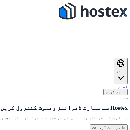
اردو
لاگ ان
شروع کریں
Hostex سے سمارٹ ڈیوائسز ریموٹ کنٹرول کریں
مہمان رسائی خودکار بنانے، پراپرٹی خطرات مانیٹر کرنے اور تجربہ بہتر بنانے ک
15 دن مفت آزمائش