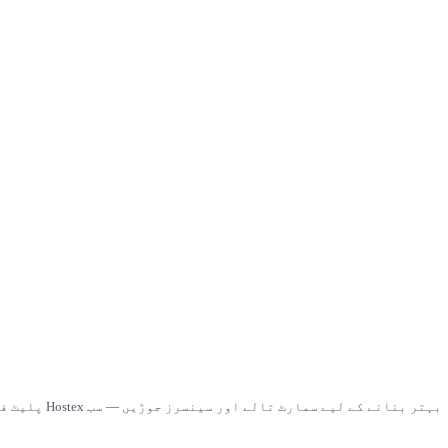
ے لیے سمارٹ تالے اور سینسرز جوڑیں — سب Hostex پلیٹ فارم میں۔