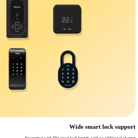
Wide smart lock support
Integration with 50+ smart lock brands, with no additional charges.