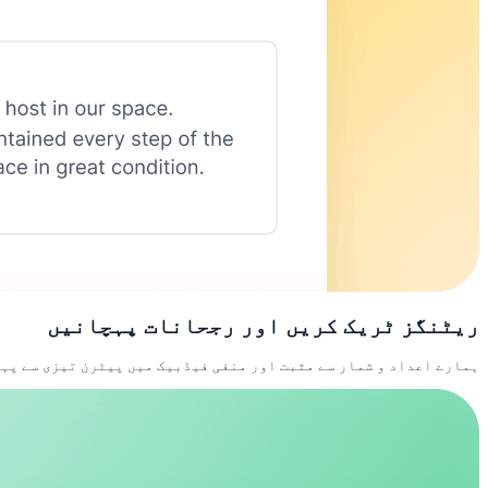
ریٹنگز ٹریک کریں اور رجحانات پہچانیں
ہمارے اعداد و شمار سے مثبت اور منفی فیڈبیک میں پیٹرن تیزی سے پہ