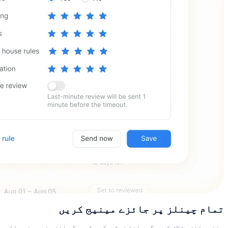
تمام چینلز پر جائزے مینیج کریں
منفی جائزے تلاش کریں؟ پرانا فیڈبیک دیکھیں؟ جائزہ نہ دینے والے مہمان چیک کریں