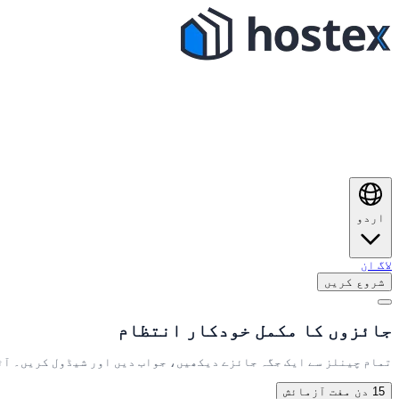
اردو
لاگ ان
شروع کریں
جائزوں کا مکمل خودکار انتظام
تمام چینلز سے ایک جگہ جائزے دیکھیں، جواب دیں اور شیڈول کریں۔ آٹ
15 دن مفت آزمائش