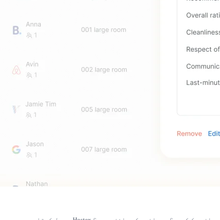
؟ مہمانوں کو جائزہ دیں؟ Hostex سب حل کرتا ہے۔