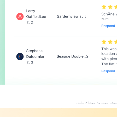
میشہ بہترین پیغام ملے۔