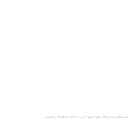
ومیشن سے وقت بچائیں اور ساکھ محفوظ رکھیں۔