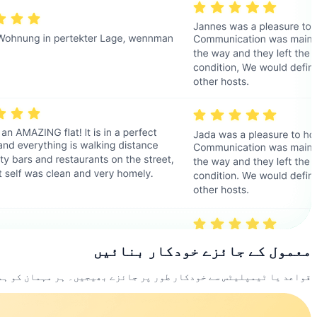
معمول کے جائزے خودکار بنائیں
قواعد یا ٹیمپلیٹس سے خودکار طور پر جائزے بھیجیں۔ ہر مہمان کو ہ