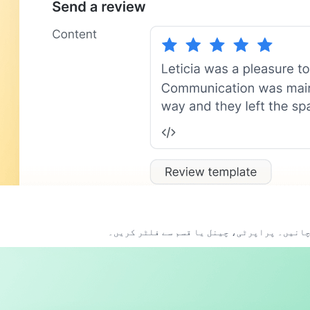
چانیں۔ پراپرٹی، چینل یا قسم سے فلٹر کریں۔