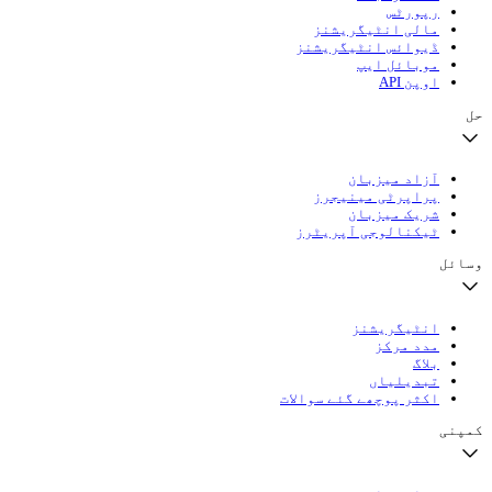
رپورٹس
مالی انٹیگریشنز
ڈیوائس انٹیگریشنز
موبائل ایپ
اوپن API
حل
آزاد میزبان
پراپرٹی مینیجرز
شریک میزبان
ٹیکنالوجی آپریٹرز
وسائل
انٹیگریشنز
مدد مرکز
بلاگ
تبدیلیاں
اکثر پوچھے گئے سوالات
کمپنی