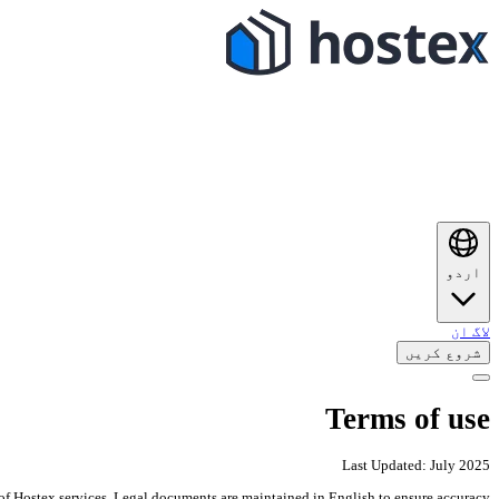
اردو
لاگ ان
شروع کریں
Terms of use
Last Updated: July 2025
f Hostex services. Legal documents are maintained in English to ensure accuracy.