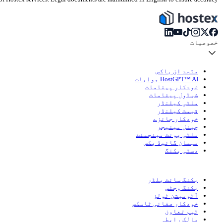
خصوصیات
متحد ان باکس
HostGPT™ AI جوابات
خودکار پیغامات
شیڈول پیغامات
ملٹی کیلنڈر
قیمت کیلنڈر
خودکار جائزے
چینل مینیجر
ملٹی یونٹ مینجمنٹ
مہمان گائیڈ بکس
دستی بکنگ
بکنگ سائٹ بلڈر
بکنگ وجٹس
آٹومیشن ٹولز
خودکار صفائی ٹاسکس
ٹیم تعاون
مالک رابطہ