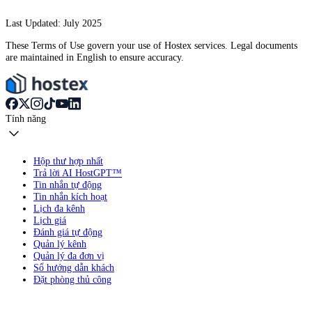
Last Updated: July 2025
These Terms of Use govern your use of Hostex services. Legal documents
are maintained in English to ensure accuracy.
Tính năng
Hộp thư hợp nhất
Trả lời AI HostGPT™
Tin nhắn tự động
Tin nhắn kích hoạt
Lịch đa kênh
Lịch giá
Đánh giá tự động
Quản lý kênh
Quản lý đa đơn vị
Sổ hướng dẫn khách
Đặt phòng thủ công