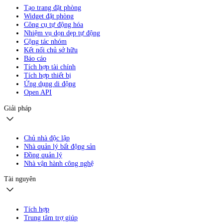
Tạo trang đặt phòng
Widget đặt phòng
Công cụ tự động hóa
Nhiệm vụ dọn dẹp tự động
Cộng tác nhóm
Kết nối chủ sở hữu
Báo cáo
Tích hợp tài chính
Tích hợp thiết bị
Ứng dụng di động
Open API
Giải pháp
Chủ nhà độc lập
Nhà quản lý bất động sản
Đồng quản lý
Nhà vận hành công nghệ
Tài nguyên
Tích hợp
Trung tâm trợ giúp