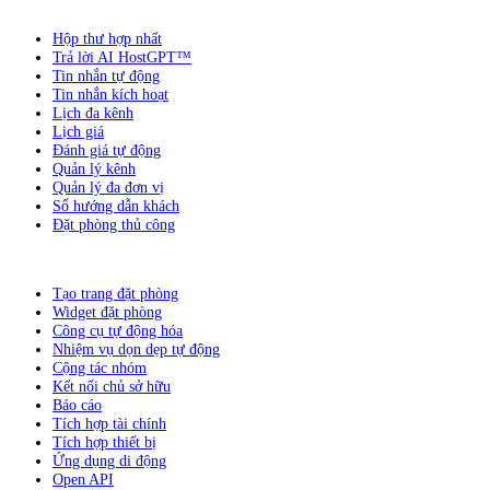
Hộp thư hợp nhất
Trả lời AI HostGPT™
Tin nhắn tự động
Tin nhắn kích hoạt
Lịch đa kênh
Lịch giá
Đánh giá tự động
Quản lý kênh
Quản lý đa đơn vị
Sổ hướng dẫn khách
Đặt phòng thủ công
Tạo trang đặt phòng
Widget đặt phòng
Công cụ tự động hóa
Nhiệm vụ dọn dẹp tự động
Cộng tác nhóm
Kết nối chủ sở hữu
Báo cáo
Tích hợp tài chính
Tích hợp thiết bị
Ứng dụng di động
Open API