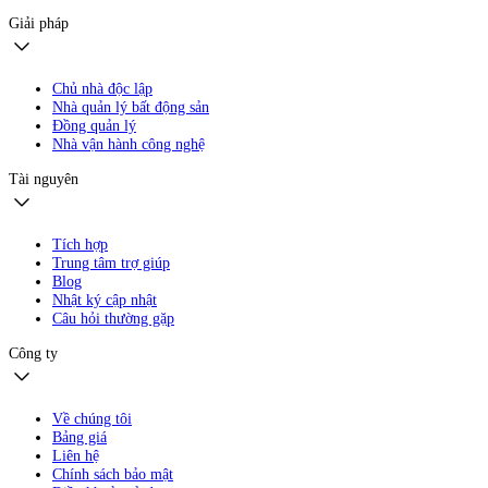
Giải pháp
Chủ nhà độc lập
Nhà quản lý bất động sản
Đồng quản lý
Nhà vận hành công nghệ
Tài nguyên
Tích hợp
Trung tâm trợ giúp
Blog
Nhật ký cập nhật
Câu hỏi thường gặp
Công ty
Về chúng tôi
Bảng giá
Liên hệ
Chính sách bảo mật