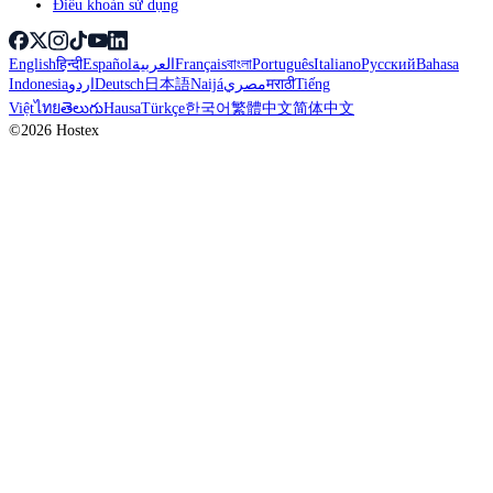
Điều khoản sử dụng
English
हिन्दी
Español
العربية
Français
বাংলা
Português
Italiano
Русский
Bahasa
Indonesia
اردو
Deutsch
日本語
Naijá
مصري
मराठी
Tiếng
Việt
ไทย
తెలుగు
Hausa
Türkçe
한국어
繁體中文
简体中文
©2026 Hostex