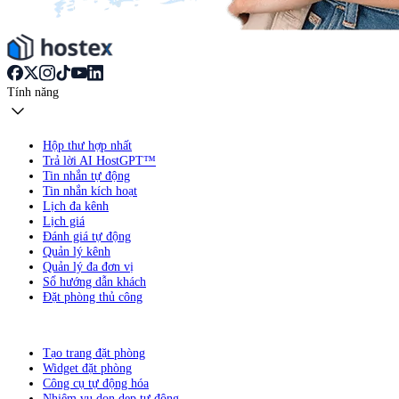
Tính năng
Hộp thư hợp nhất
Trả lời AI HostGPT™
Tin nhắn tự động
Tin nhắn kích hoạt
Lịch đa kênh
Lịch giá
Đánh giá tự động
Quản lý kênh
Quản lý đa đơn vị
Sổ hướng dẫn khách
Đặt phòng thủ công
Tạo trang đặt phòng
Widget đặt phòng
Công cụ tự động hóa
Nhiệm vụ dọn dẹp tự động