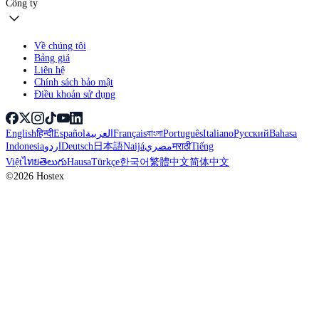
Công ty
Về chúng tôi
Bảng giá
Liên hệ
Chính sách bảo mật
Điều khoản sử dụng
English
हिन्दी
Español
العربية
Français
বাংলা
Português
Italiano
Русский
Bahasa
Indonesia
اردو
Deutsch
日本語
Naijá
مصري
मराठी
Tiếng
Việt
ไทย
తెలుగు
Hausa
Türkçe
한국어
繁體中文
简体中文
©2026 Hostex