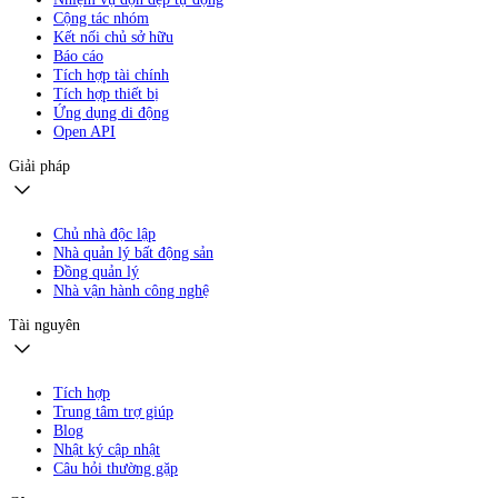
Cộng tác nhóm
Kết nối chủ sở hữu
Báo cáo
Tích hợp tài chính
Tích hợp thiết bị
Ứng dụng di động
Open API
Giải pháp
Chủ nhà độc lập
Nhà quản lý bất động sản
Đồng quản lý
Nhà vận hành công nghệ
Tài nguyên
Tích hợp
Trung tâm trợ giúp
Blog
Nhật ký cập nhật
Câu hỏi thường gặp